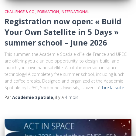
CHALLENGE & CO.
FORMATION
INTERNATIONAL
Registration now open: « Build
Your Own Satellite in 5 Days »
summer school – June 2026
This summer, the Academie Spatiale d’Île-de-France and UPEC
are offering you a unique opportunity: to design, build, and
launch your own nanosatellite. A total immersion in space
technology! A completely free summer school, including lunch
and coffee breaks. Designed and organized at the Académie
Spatiale by UPEC, Sorbonne University, Université
Lire la suite
Par
Académie Spatiale
, il y a
4 mois