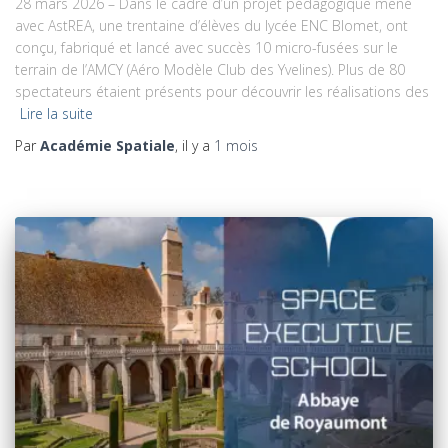
28 mars 2026 – Dans le cadre d’un projet pédagogique mené
avec AstREA, une trentaine d’élèves du lycée ENC Blomet, ont
conçu, fabriqué et lancé avec succès 10 micro-fusées sur le
terrain de l’AMCY (Aéro Modèle Club des Yvelines). Plus de 80
spectateurs étaient présents pour découvrir les réalisations des
Lire la suite
Par
Académie Spatiale
, il y a
1 mois