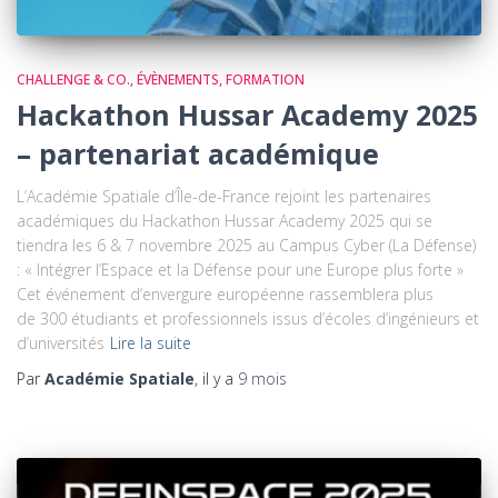
CHALLENGE & CO.
ÉVÈNEMENTS
FORMATION
Hackathon Hussar Academy 2025
– partenariat académique
L’Académie Spatiale d’Île-de-France rejoint les partenaires
académiques du Hackathon Hussar Academy 2025 qui se
tiendra les 6 & 7 novembre 2025 au Campus Cyber (La Défense)
: « Intégrer l’Espace et la Défense pour une Europe plus forte »
Cet événement d’envergure européenne rassemblera plus
de 300 étudiants et professionnels issus d’écoles d’ingénieurs et
d’universités
Lire la suite
Par
Académie Spatiale
, il y a
9 mois