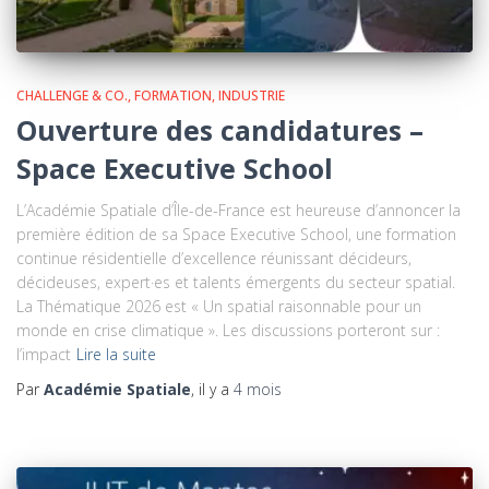
CHALLENGE & CO.
FORMATION
INDUSTRIE
Ouverture des candidatures –
Space Executive School
L’Académie Spatiale d’Île-de-France est heureuse d’annoncer la
première édition de sa Space Executive School, une formation
continue résidentielle d’excellence réunissant décideurs,
décideuses, expert·es et talents émergents du secteur spatial.
La Thématique 2026 est « Un spatial raisonnable pour un
monde en crise climatique ». Les discussions porteront sur :
l’impact
Lire la suite
Par
Académie Spatiale
, il y a
4 mois