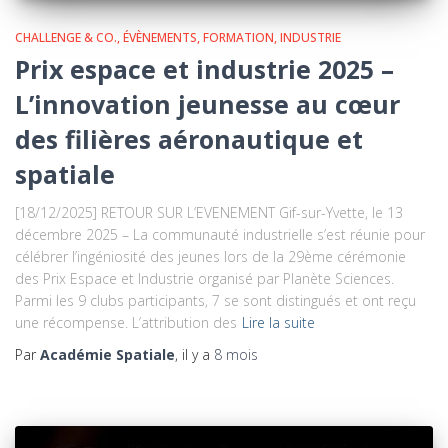
CHALLENGE & CO.
ÉVÈNEMENTS
FORMATION
INDUSTRIE
Prix espace et industrie 2025 –
L’innovation jeunesse au cœur
des filières aéronautique et
spatiale
[18/12/2025] RETOUR SUR L’EVENEMENT Gif-sur-Yvette, le 13
décembre 2025 – La communauté industrielle s’est réunie pour
célébrer l’ingéniosité des jeunes lors de la 29ème cérémonie
des Prix Espace et Industrie organisé par Planète Sciences.
Parmi les 9 clubs participants, 7 se sont distingués et ont reçu
une récompense. L’attribution des
Lire la suite
Par
Académie Spatiale
, il y a
8 mois