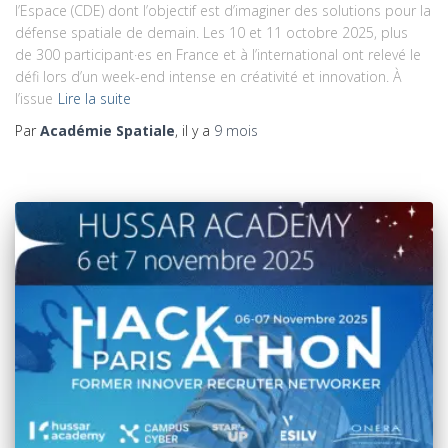
l’Espace (CDE) dont l’objectif est d’imaginer des solutions pour la
défense spatiale de demain. Les 10 et 11 octobre 2025, plus
de 300 participant·es en France et à l’international ont relevé le
défi lors d’un week-end intense en créativité et innovation. À
l’issue
Lire la suite
Par
Académie Spatiale
, il y a
9 mois