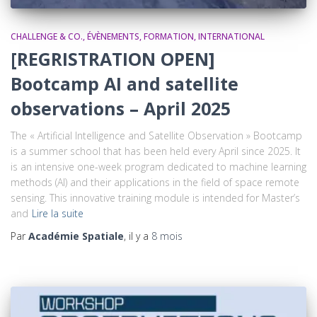
CHALLENGE & CO.
ÉVÈNEMENTS
FORMATION
INTERNATIONAL
[REGRISTRATION OPEN]
Bootcamp AI and satellite
observations – April 2025
The « Artificial Intelligence and Satellite Observation » Bootcamp
is a summer school that has been held every April since 2025. It
is an intensive one-week program dedicated to machine learning
methods (AI) and their applications in the field of space remote
sensing. This innovative training module is intended for Master’s
and
Lire la suite
Par
Académie Spatiale
, il y a
8 mois