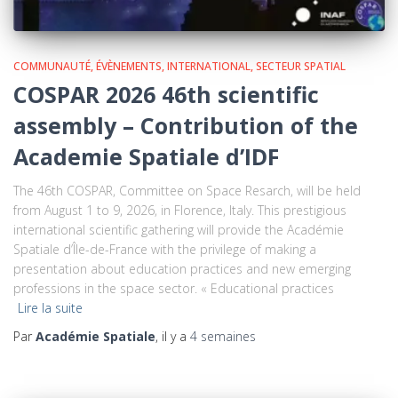
COMMUNAUTÉ
ÉVÈNEMENTS
INTERNATIONAL
SECTEUR SPATIAL
COSPAR 2026 46th scientific
assembly – Contribution of the
Academie Spatiale d’IDF
The 46th COSPAR, Committee on Space Resarch, will be held
from August 1 to 9, 2026, in Florence, Italy. This prestigious
international scientific gathering will provide the Académie
Spatiale d’Île-de-France with the privilege of making a
presentation about education practices and new emerging
professions in the space sector. « Educational practices
Lire la suite
Par
Académie Spatiale
, il y a
4 semaines