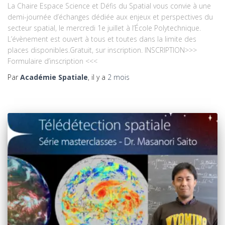
La Chaire Espace Science et Défis du Spatial vous convie à une
demi-journée d’échanges dédiée aux enjeux et perspectives du
secteur spatial, le mercredi 1e juillet à l’École Polytechnique.
L’évènement est ouvert à tous et toutes dans la limite des
places disponibles.Gratuit, sur inscription. INSCRIPTION>>>
Formulaire d’inscription <<<
Par
Académie Spatiale
, il y a
2 mois