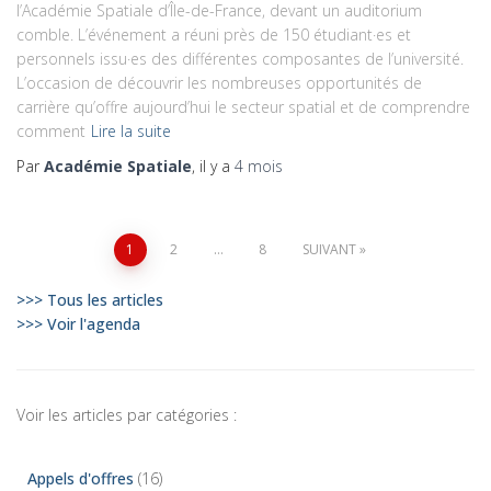
l’Académie Spatiale d’Île-de-France, devant un auditorium
comble. L’événement a réuni près de 150 étudiant·es et
personnels issu·es des différentes composantes de l’université.
L’occasion de découvrir les nombreuses opportunités de
carrière qu’offre aujourd’hui le secteur spatial et de comprendre
comment
Lire la suite
Par
Académie Spatiale
, il y a
4 mois
Pagination
1
2
…
8
SUIVANT
des
>>> Tous les articles
>>> Voir l'agenda
publications
Voir les articles par catégories :
Appels d'offres
(16)