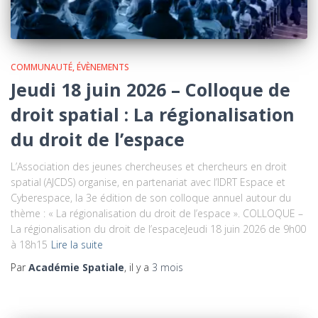
COMMUNAUTÉ
ÉVÈNEMENTS
Jeudi 18 juin 2026 – Colloque de
droit spatial : La régionalisation
du droit de l’espace
L’Association des jeunes chercheuses et chercheurs en droit
spatial (AJCDS) organise, en partenariat avec l’IDRT Espace et
Cyberespace, la 3e édition de son colloque annuel autour du
thème : « La régionalisation du droit de l’espace ». COLLOQUE –
La régionalisation du droit de l’espaceJeudi 18 juin 2026 de 9h00
à 18h15
Lire la suite
Par
Académie Spatiale
, il y a
3 mois