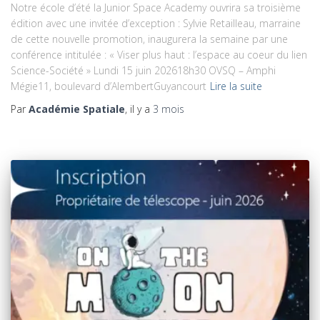
Notre école d’été la Junior Space Academy ouvrira sa troisième
édition avec une invitée d’exception : Sylvie Retailleau, marraine
de cette nouvelle promotion, inaugurera la semaine par une
conférence intitulée : « Viser plus haut : l’espace au coeur du lien
Science-Société » Lundi 15 juin 202618h30 OVSQ – Amphi
Mégie11, boulevard d’AlembertGuyancourt
Lire la suite
Par
Académie Spatiale
, il y a
3 mois