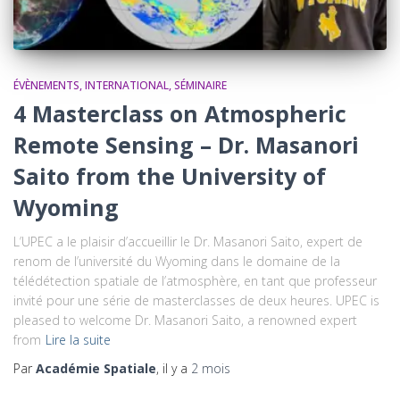
ÉVÈNEMENTS
INTERNATIONAL
SÉMINAIRE
4 Masterclass on Atmospheric
Remote Sensing – Dr. Masanori
Saito from the University of
Wyoming
L’UPEC a le plaisir d’accueillir le Dr. Masanori Saito, expert de
renom de l’université du Wyoming dans le domaine de la
télédétection spatiale de l’atmosphère, en tant que professeur
invité pour une série de masterclasses de deux heures. UPEC is
pleased to welcome Dr. Masanori Saito, a renowned expert
from
Lire la suite
Par
Académie Spatiale
, il y a
2 mois