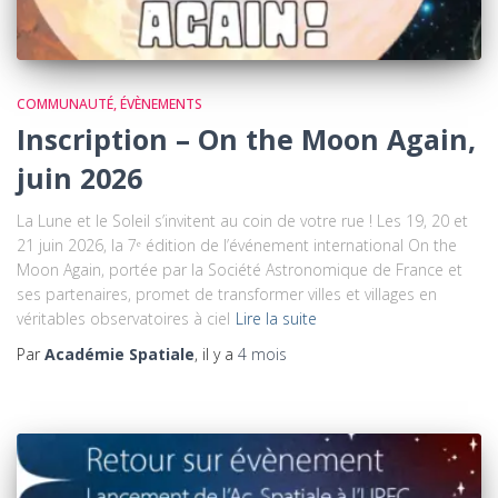
COMMUNAUTÉ
ÉVÈNEMENTS
Inscription – On the Moon Again,
juin 2026
La Lune et le Soleil s’invitent au coin de votre rue ! Les 19, 20 et
21 juin 2026, la 7ᵉ édition de l’événement international On the
Moon Again, portée par la Société Astronomique de France et
ses partenaires, promet de transformer villes et villages en
véritables observatoires à ciel
Lire la suite
Par
Académie Spatiale
, il y a
4 mois