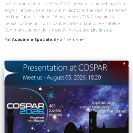
télécommunications à l’ESA/ESTEC, présentera un webinaire en
anglais intitulé « Satellite Communications: the Past, the Present
and the Future », le lundi 16 novembre 2026. Ce webinaire,
pensé comme un c ours dans le cadre du module « Satellite
Communications » de la majeure Aerospace
Lire la suite
Par
Académie Spatiale
, il y a
4 semaines