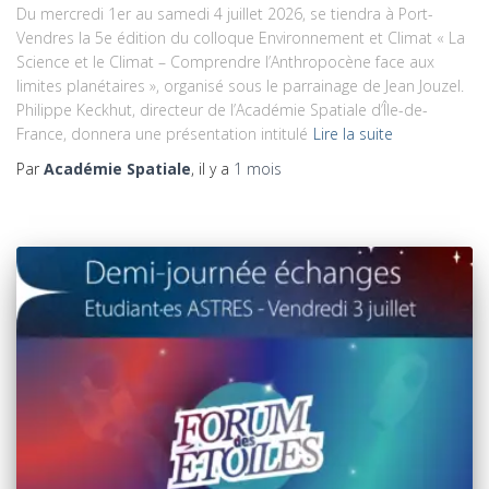
Du mercredi 1er au samedi 4 juillet 2026, se tiendra à Port-
Vendres la 5e édition du colloque Environnement et Climat « La
Science et le Climat – Comprendre l’Anthropocène face aux
limites planétaires », organisé sous le parrainage de Jean Jouzel.
Philippe Keckhut, directeur de l’Académie Spatiale d’Île-de-
France, donnera une présentation intitulé
Lire la suite
Par
Académie Spatiale
, il y a
1 mois