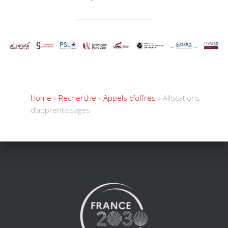
Home
»
Recherche
»
Appels d’offres
»
Allocations
d’apprentissages