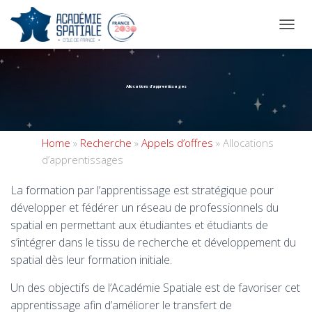
OUVRI
Allocations d’apprentissages
Home
»
Recherche
»
Appels d’offres
»
Allocations
d’apprentissages
La formation par l’apprentissage est stratégique pour
développer et fédérer un réseau de professionnels du
spatial en permettant aux étudiantes et étudiants de
s’intégrer dans le tissu de recherche et développement du
spatial dès leur formation initiale.
Un des objectifs de l’Académie Spatiale est de favoriser cet
apprentissage afin d’améliorer le transfert de