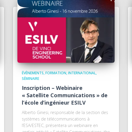
ÉVÈNEMENTS
FORMATION
INTERNATIONAL
SÉMINAIRE
Inscription – Webinaire
« Satellite Communications » de
l’école d’ingénieur ESILV
Alberto Ginesi, responsable de la section des
systèmes de télécommunications à
l’ESA/ESTEC, présentera un webinaire en
anglais intitulé « Satellite Communications: the