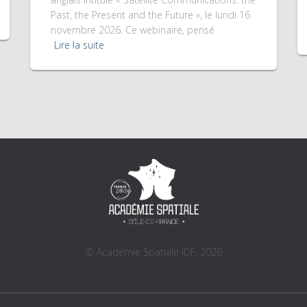
Past, the Present and the Future », le lundi 16
novembre 2026. Ce webinaire, pensé
Lire la suite
© Académie Spatiale IDF, 2026