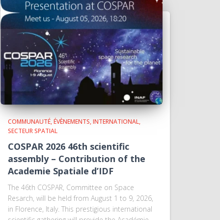
COMMUNAUTÉ
ÉVÈNEMENTS
INTERNATIONAL
SECTEUR SPATIAL
COSPAR 2026 46th scientific
assembly – Contribution of the
Academie Spatiale d’IDF
The 46th COSPAR, Committee on Space
Resarch, will be held from August 1 to 9, 2026,
in Florence, Italy. This prestigious international
scientific gathering will provide the Académie