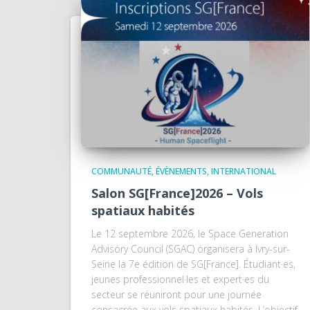
COMMUNAUTÉ
ÉVÈNEMENTS
INTERNATIONAL
Salon SG[France]2026 – Vols
spatiaux habités
Le 12 septembre 2026, le Space Generation
Advisory Council (SGAC) organisera à Ivry-sur-
Seine la 7e édition de SG[France]. Étudiant·es,
jeunes professionnel·les et expert·es du
secteur se réuniront pour une journée
consacrée aux vols spatiaux habités. L’objectif