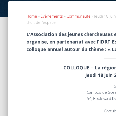
Home
»
Évènements
»
Communauté
»
Jeudi 18 juin
droit de l’espace
L’Association des jeunes chercheuses e
organise, en partenariat avec l’IDRT 
colloque annuel autour du thème : « La
COLLOQUE – La régiona
Jeudi 18 juin
S
Campus de Sceau
54, Boulevard D
Gratuit