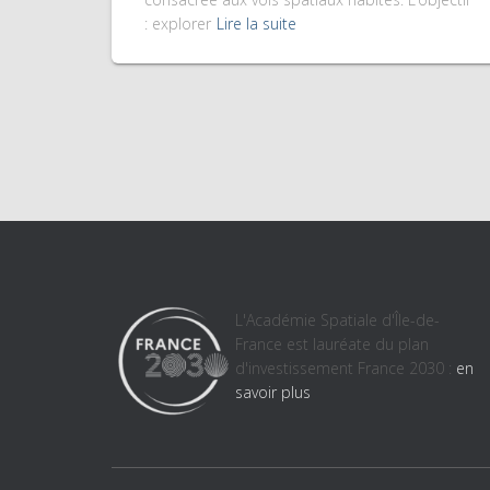
: explorer
Lire la suite
L'Académie Spatiale d'Île-de-
France est lauréate du plan
d'investissement France 2030 :
en
savoir plus