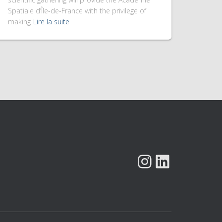
Spatiale d’Île-de-France with the privilege of
making
Lire la suite
INSTAGRAM
LINKEDIN