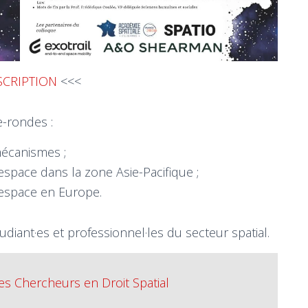
SCRIPTION
<<<
e-rondes :
 mécanismes ;
’espace dans la zone Asie-Pacifique ;
l’espace en Europe.
udiant·es et professionnel·les du secteur spatial.
es Chercheurs en Droit Spatial