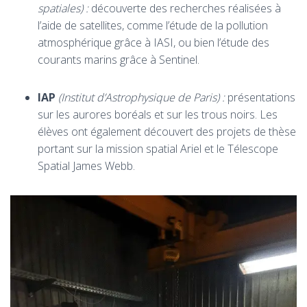
spatiales) :
découverte des recherches réalisées à
l’aide de satellites, comme l’étude de la pollution
atmosphérique grâce à IASI, ou bien l’étude des
courants marins grâce à Sentinel.
IAP
(Institut d’Astrophysique de Paris) :
présentations
sur les aurores boréals et sur les trous noirs. Les
élèves ont également découvert des projets de thèse
portant sur la mission spatial Ariel et le Télescope
Spatial James Webb.