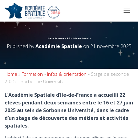
OUVRI
Stage de seconde 2025 – Sorbonne Université
Published by
Académie Spatiale
on
21 novembre 2025
Home
»
Formation
»
Infos & orientation
»
Stage de seconde
2025 – Sorbonne Université
L’Académie Spatiale d’Ile-de-France a accueilli 22
élèves pendant deux semaines entre le 16 et 27 juin
2025 au sein de Sorbonne Université, dans le cadre
d’un stage de découverte des métiers et activités
spatiales.