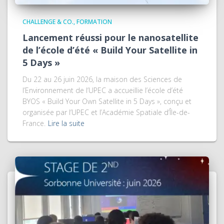
CHALLENGE & CO.
FORMATION
Lancement réussi pour le nanosatellite
de l’école d’été « Build Your Satellite in
5 Days »
Du 22 au 26 juin 2026, la maison des Sciences de
l’Environnement de l’UPEC a accueillie l’école d’été
BYOS « Build Your Own Satellite in 5 Days », conçu et
organisée par l’UPEC et l’Académie Spatiale d’Île-de-
France.
Lire la suite