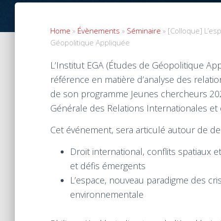
Home
»
Évènements
»
Séminaire
»
[Colloque] L’esp
Géopolitique Appliquée
L’Institut EGA (Études de Géopolitique App
référence en matière d’analyse des relatio
de son programme Jeunes chercheurs 2025
Générale des Relations Internationales et d
Cet événement, sera articulé autour de de
Droit international, conflits spatiaux
et défis émergents
L’espace, nouveau paradigme des crise
environnementale