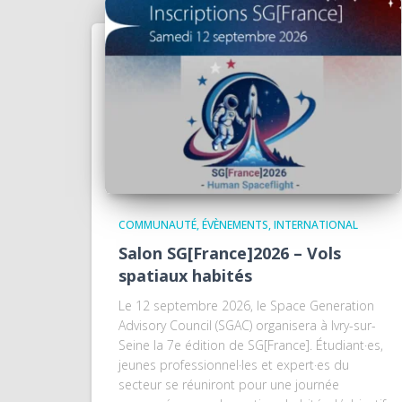
COMMUNAUTÉ
ÉVÈNEMENTS
INTERNATIONAL
Salon SG[France]2026 – Vols
spatiaux habités
Le 12 septembre 2026, le Space Generation
Advisory Council (SGAC) organisera à Ivry-sur-
Seine la 7e édition de SG[France]. Étudiant·es,
jeunes professionnel·les et expert·es du
secteur se réuniront pour une journée