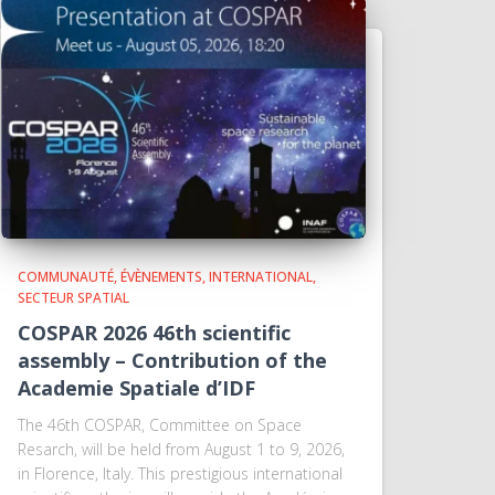
COMMUNAUTÉ
ÉVÈNEMENTS
INTERNATIONAL
SECTEUR SPATIAL
COSPAR 2026 46th scientific
assembly – Contribution of the
Academie Spatiale d’IDF
The 46th COSPAR, Committee on Space
Resarch, will be held from August 1 to 9, 2026,
in Florence, Italy. This prestigious international