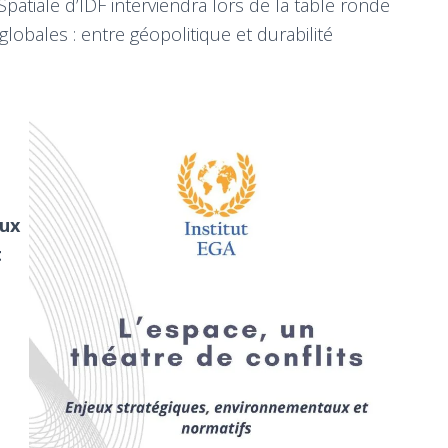
patiale d’IDF interviendra lors de la table ronde
lobales : entre géopolitique et durabilité
eux
t