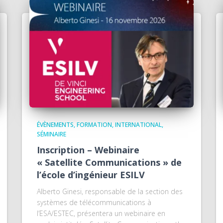
ÉVÈNEMENTS
FORMATION
INTERNATIONAL
SÉMINAIRE
Inscription – Webinaire
« Satellite Communications » de
l’école d’ingénieur ESILV
Alberto Ginesi, responsable de la section des
systèmes de télécommunications à
l’ESA/ESTEC, présentera un webinaire en