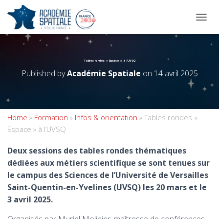
OUVRI
Tables rondes « Espace » à l’UVSQ
Published by
Académie Spatiale
on
14 avril 2025
Home
»
Formation
»
Infos & orientation
»
Tables rondes «
Espace » à l’UVSQ
Deux sessions des tables rondes thématiques
dédiées aux métiers scientifique se sont tenues sur
le campus des Sciences de l’Université de Versailles
Saint-Quentin-en-Yvelines (UVSQ) les 20 mars et le
3 avril 2025.