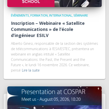
ÉVÈNEMENTS
FORMATION
INTERNATIONAL
SÉMINAIRE
Inscription – Webinaire « Satellite
Communications » de l’école
d’ingénieur ESILV
Alberto Ginesi, responsable de la section des systèmes
de télécommunications à l’ESA/ESTEC, présentera un
webinaire en anglais intitulé « Satellite
Communications: the Past, the Present and the
Future », le lundi 16 novembre 2026. Ce webinaire,
pensé
Lire la suite