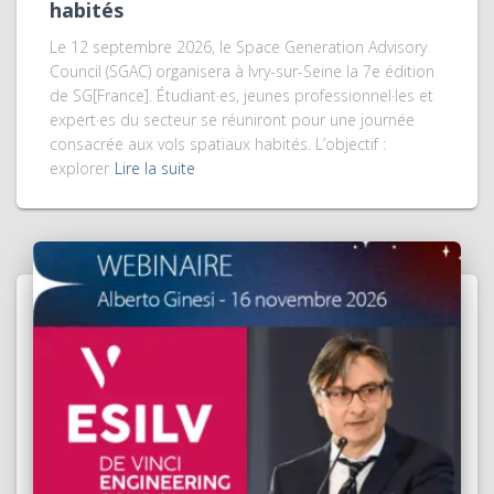
habités
Le 12 septembre 2026, le Space Generation Advisory
Council (SGAC) organisera à Ivry-sur-Seine la 7e édition
de SG[France]. Étudiant·es, jeunes professionnel·les et
expert·es du secteur se réuniront pour une journée
consacrée aux vols spatiaux habités. L’objectif :
explorer
Lire la suite