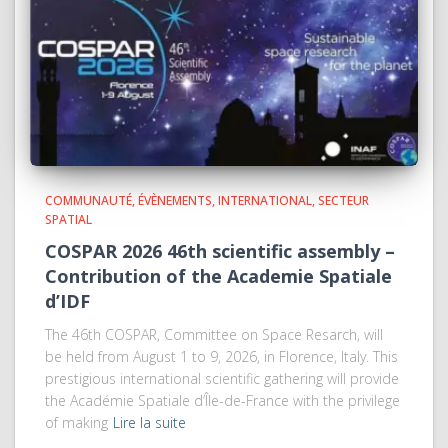
COMMUNAUTÉ
ÉVÈNEMENTS
INTERNATIONAL
SECTEUR
SPATIAL
COSPAR 2026 46th scientific assembly –
Contribution of the Academie Spatiale
d’IDF
The 46th COSPAR, Committee on Space Resarch, will
be held from August 1 to 9, 2026, in Florence, Italy. This
prestigious international scientific gathering will provide
the Académie Spatiale d’Île-de-France with the privilege
of making
Lire la suite