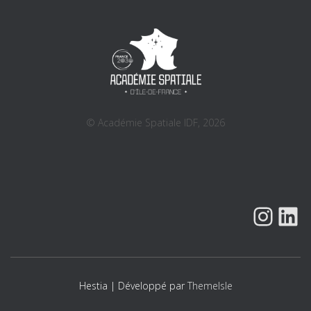
© Académie Spatiale IDF, 2026
INSTAGRAM
LINK
Hestia | Développé par
ThemeIsle