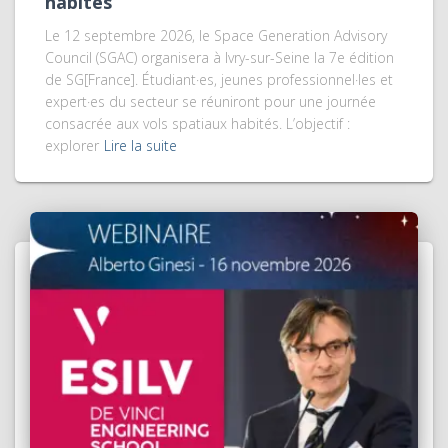
habités
Le 12 septembre 2026, le Space Generation Advisory
Council (SGAC) organisera à Ivry-sur-Seine la 7e édition
de SG[France]. Étudiant·es, jeunes professionnel·les et
expert·es du secteur se réuniront pour une journée
consacrée aux vols spatiaux habités. L’objectif :
explorer
Lire la suite