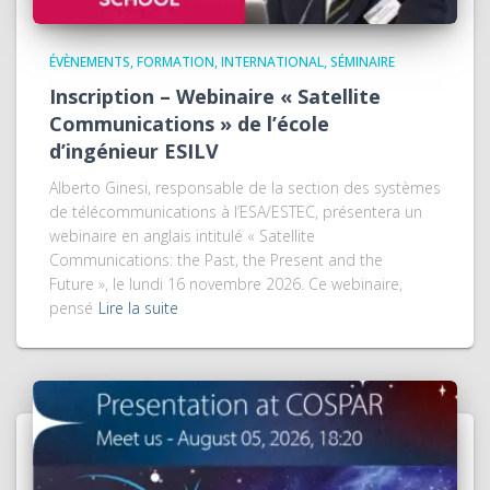
ÉVÈNEMENTS
FORMATION
INTERNATIONAL
SÉMINAIRE
Inscription – Webinaire « Satellite
Communications » de l’école
d’ingénieur ESILV
Alberto Ginesi, responsable de la section des systèmes
de télécommunications à l’ESA/ESTEC, présentera un
webinaire en anglais intitulé « Satellite
Communications: the Past, the Present and the
Future », le lundi 16 novembre 2026. Ce webinaire,
pensé
Lire la suite