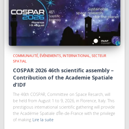
COMMUNAUTÉ
ÉVÈNEMENTS
INTERNATIONAL
SECTEUR
SPATIAL
COSPAR 2026 46th scientific assembly –
Contribution of the Academie Spatiale
d’IDF
The 46th COSPAR, Committee on Space Resarch, will
be held from August 1 to 9, 2026, in Florence, Italy. This
prestigious international scientific gathering will provide
the Académie Spatiale d’Île-de-France with the privilege
of making
Lire la suite