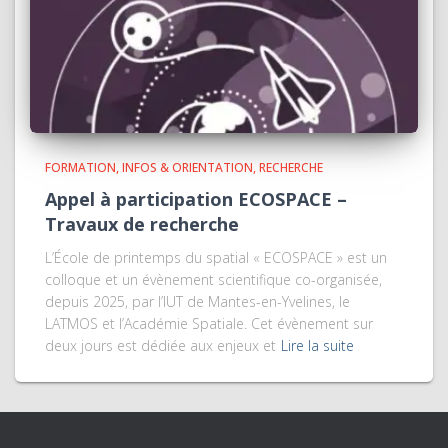
FORMATION
INFOS & ORIENTATION
RECHERCHE
Appel à participation ECOSPACE –
Travaux de recherche
L’École de printemps du spatial « ECOSPACE » est un
colloque et un évènement scientifique co-organisée,
depuis 2025, par l’IUT de Mantes-en-Yvelines, le
LATMOS et l’Académie Spatiale. Cet évènement sur
deux jours est dédiée aux enjeux et
Lire la suite