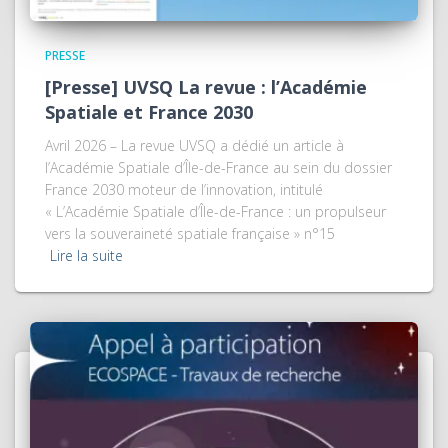
PRESSE
[Presse] UVSQ La revue : l’Académie
Spatiale et France 2030
Avril 2026 – La revue UVSQ a dédié un article à
l’Académie Spatiale d’Île-de-France au sein du dossier
France 2030 moteur de l’innovation, intitulé
« L’Académie Spatiale d’Île-de-France : un propulseur
vers la souveraineté spatiale française » n°15
Lire la suite