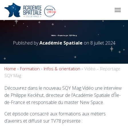
OUVRI
Vidéo – Reportage SQY Mag
Published by
Académie Spatiale
on
8 juillet 2024
Home
»
Formation
»
Infos & orientation
»
Vidéo – Reportage
SQY Mag
Découvrez dans le nouveau SQY Mag Vidéo une interview
de Philippe Keckhut, directeur de l’Académie Spatiale d’Île-
de-France et responsable du master New Space.
Cet épisode consacré aux formations aux métiers
d’avenirs et diffusé sur TV78 présente :