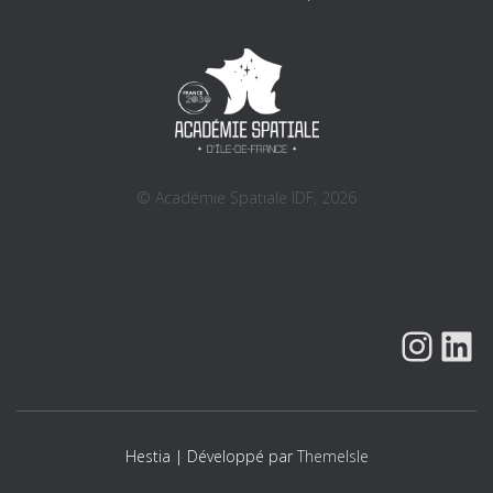
© Académie Spatiale IDF, 2026
INSTAGRAM
LINK
Hestia | Développé par
ThemeIsle