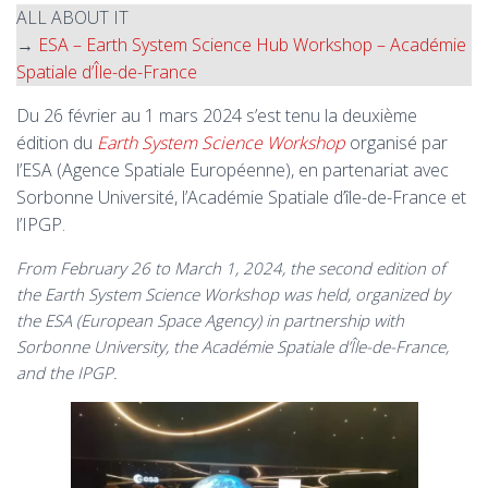
ALL ABOUT IT
→
ESA – Earth System Science Hub Workshop – Académie
Spatiale d’Île-de-France
Du 26 février au 1 mars 2024 s’est tenu la deuxième
édition du
Earth System Science Workshop
organisé par
l’ESA (Agence Spatiale Européenne), en partenariat avec
Sorbonne Université, l’Académie Spatiale d’île-de-France et
l’IPGP.
From February 26 to March 1, 2024, the second edition of
the Earth System Science Workshop was held, organized by
the ESA (European Space Agency) in partnership with
Sorbonne University, the Académie Spatiale d’Île-de-France,
and the IPGP.