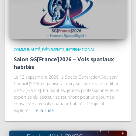
COMMUNAUTÉ
ÉVÈNEMENTS
INTERNATIONAL
Salon SG[France]2026 – Vols spatiaux
habités
Le 12 septembre 2026, le Space Generation Advisory
Council (SGAC) organisera à Ivry-sur-Seine la 7e édition
de SG[France]. Étudiant·es, jeunes professionnel·les et
expert·es du secteur se réuniront pour une journée
consacrée aux vols spatiaux habités. L’objectif :
explorer
Lire la suite