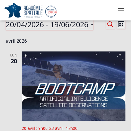
OUVRI
20/04/2026
 - 
19/06/2026
Évènements
Na
Reche
RECHERC
LISTE
Sélectionnez
de
et
une
avril 2026
date.
vu
naviga
LUN
Év
20
de
vues
Évène
20 avril : 9h00
-
23 avril : 17h00