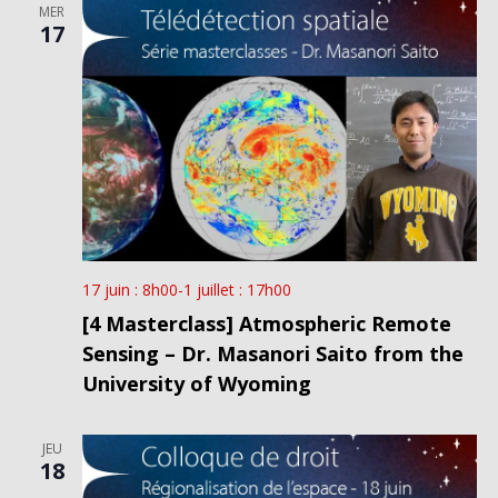
MER
17
17 juin : 8h00
-
1 juillet : 17h00
[4 Masterclass] Atmospheric Remote
Sensing – Dr. Masanori Saito from the
University of Wyoming
JEU
18