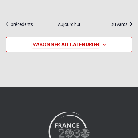
Évènements
Évènements
précédents
Aujourd’hui
suivants
S’ABONNER AU CALENDRIER