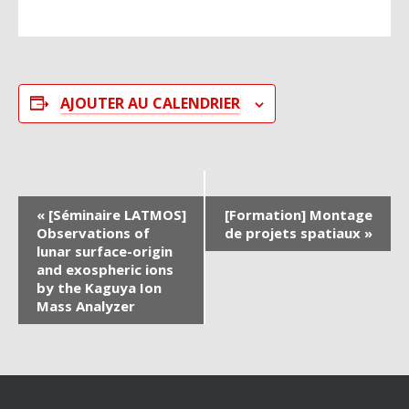
AJOUTER AU CALENDRIER
N
«
[Séminaire LATMOS]
[Formation] Montage
Observations of
de projets spatiaux
»
a
lunar surface-origin
and exospheric ions
v
by the Kaguya Ion
Mass Analyzer
i
g
a