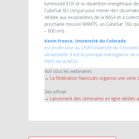
luminosité EUV et la répartition énergétique de
CubeSat 6U conçue pour mener des observatio
dédiée aux exoplanètes de la NASA et a collecté
prochaine mission MANTIS, un CubeSat 16U qui 
– 600 nm).
Kevin France, Université du Colorado
est professeur au LASP/Université du Colorado. 
ultraviolette. Il est le principal investigateur
HWO de la NASA.
Voir tous les webinaires
→
La Fédération Nanosats organise une série 
Site officiel
→
Lancement des séminaires en ligne dédiés a