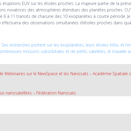
s éruptions EUV sur les étoiles proches. La majeure partie de la prés
ns novatrices des atmosphères étendues des planètes proches. CUT
 6 à 11 transits de chacune des 10 exoplanètes à courte période. Je c
effectuera des observations simultanées d’étoiles proches dans quatr
Ses recherches portent sur les exoplanètes, leurs étoiles hôte, et l’i
 de nombreuses missions suborbitales et de petits satellites, et travai
de Webinaires sur le NewSpace et les Nanosats – Académie Spatiale d
ux nanosatellites – Fédération Nanosats