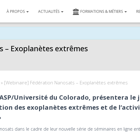
À PROPOS
ACTUALITÉS
FORMATIONS & MÉTIERS
R
s – Exoplanètes extrêmes
»
[Webinaire] Fédération Nanosats – Exoplanètes extrêmes
ASP/Université du Colorado, présentera le j
ion des exoplanètes extrêmes et de l’activit
»
nosats dans le cadre de leur nouvelle série de séminaires en ligne en