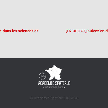
s dans les sciences et
[EN DIRECT] Suivez en d
© Académie Spatiale IDF, 2026