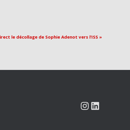
irect le décollage de Sophie Adenot vers l’ISS
»
INSTAGRAM
LINKEDIN