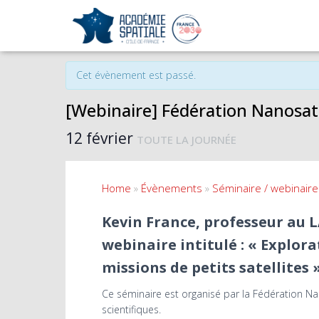
« Tous les Évènements
Cet évènement est passé.
[Webinaire] Fédération Nanosat
12 février
TOUTE LA JOURNÉE
Home
»
Évènements
»
Séminaire / webinaire
Kevin France, professeur au L
webinaire intitulé : «
Explorat
missions de petits satellites
Ce séminaire est organisé par la Fédération Na
scientifiques.