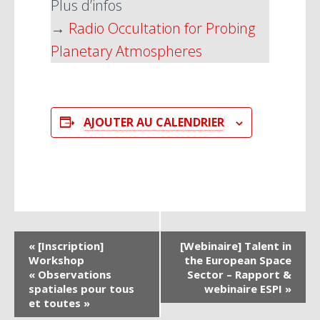
Plus d’infos
→
Radio Occultation for Probing
Planetary Atmospheres
AJOUTER AU CALENDRIER
N
«
[Inscription]
[Webinaire] Talent in
Workshop
the European Space
a
« Observations
Sector – Rapport &
spatiales pour tous
webinaire ESPI
»
v
et toutes »