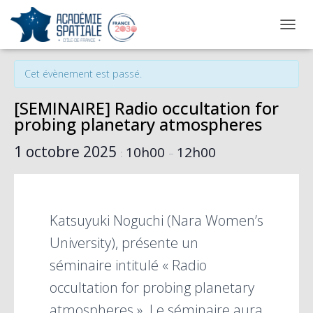
OUVRI
« Tous les Évènements
Cet évènement est passé.
[SEMINAIRE] Radio occultation for
probing planetary atmospheres
1 octobre 2025
10h00
12h00
:
–
Katsuyuki Noguchi (Nara Women’s
University), présente un
séminaire intitulé « Radio
occultation for probing planetary
atmospheres ». Le séminaire aura