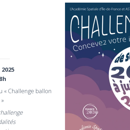
 2025
18h
u « Challenge ballon
 »
challenge
alités