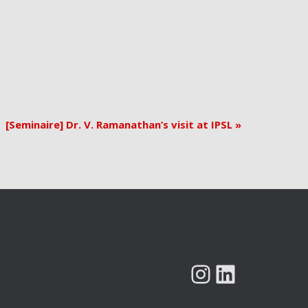
[Seminaire] Dr. V. Ramanathan’s visit at IPSL
»
INSTAGRAM
LINKEDIN