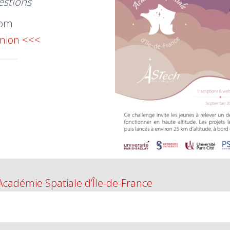
estions
oom
union <<<
Académie Spatiale d’Île-de-France