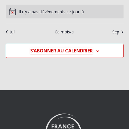
évènements
évènements
évènements
évènements
évènements
évènements
évène
Il n’y a pas d’évènements ce jour là.
Notice
Juil
Ce mois-ci
Sep
S’ABONNER AU CALENDRIER