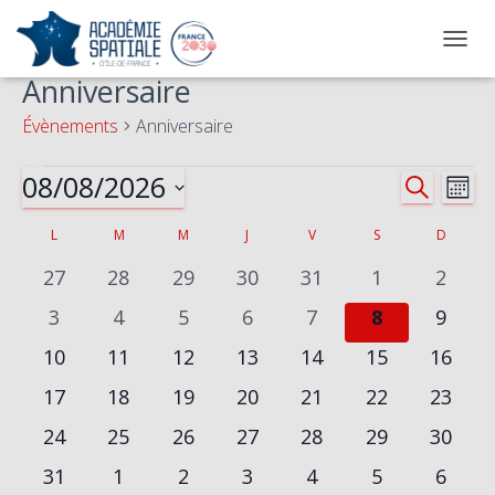
OUVRI
Anniversaire
Évènements
Anniversaire
08/08/2026
Évènements
Na
Reche
RECHERC
MOIS
Sélectionnez
de
et
L
LUNDI
M
MARDI
M
MERCREDI
J
JEUDI
V
VENDREDI
S
SAMEDI
D
DIMAN
Calendrier
une
date.
vu
0
0
0
0
0
0
0
27
28
29
30
31
1
2
naviga
de
évènements
évènements
évènements
évènements
évènements
évènements
évène
Év
0
0
0
0
0
0
0
3
4
5
6
7
8
9
de
Évènements
évènements
évènements
évènements
évènements
évènements
évènements
évène
0
0
0
0
0
0
0
10
11
12
13
14
15
16
évènements
évènements
évènements
évènements
évènements
évènements
vues
évène
0
0
0
0
0
0
0
17
18
19
20
21
22
23
évènements
évènements
évènements
évènements
évènements
évènements
évène
0
0
0
0
0
0
Évène
0
24
25
26
27
28
29
30
évènements
évènements
évènements
évènements
évènements
évènements
évène
0
0
0
0
0
0
0
31
1
2
3
4
5
6