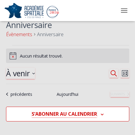
OUVRI
Anniversaire
Évènements
Anniversaire
Évènements
Aucun résultat trouvé.
Notice
À venir
Na
Reche
RECHERC
LISTE
Sélectionnez
de
et
une
Évènements
précédents
Aujourd’hui
ÉVÈNEMENTS
SUIVANTS
date.
vu
naviga
Év
de
S’ABONNER AU CALENDRIER
vues